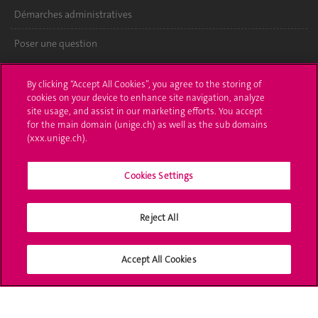
Démarches administratives
Poser une question
L'UNIGE vous informe
By clicking “Accept All Cookies”, you agree to the storing of
cookies on your device to enhance site navigation, analyze
UNIGE Mobile
site usage, and assist in our marketing efforts. You accept
for the main domain (unige.ch) as well as the sub domains
Médias
(xxx.unige.ch).
Offres d'emploi
Cookies Settings
Bibliothèque
Reject All
Calendrier académique
Médias sociaux UNIGE
Accept All Cookies