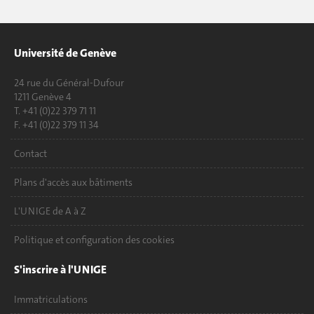
Université de Genève
24 rue du Général-Dufour
1211 Genève 4
T. +41 (0)22 379 71 11
F. +41 (0)22 379 11 34
Contact
Plans d'accès aux bâtiments
L'UNIGE de A à Z
Politique et configuration des cookies
S'inscrire à l'UNIGE
Immatriculations