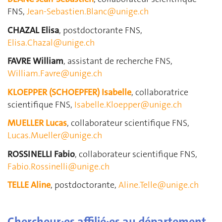
FNS,
Jean-Sebastien.Blanc@unige.ch
CHAZAL Elisa
, postdoctorante FNS,
Elisa.Chazal@unige.ch
FAVRE William
, assistant de recherche FNS,
William.Favre@unige.ch
KLOEPPER (SCHOEPFER) Isabelle
, collaboratrice
scientifique FNS,
Isabelle.Kloepper@unige.ch
MUELLER Lucas
, collaborateur scientifique FNS,
Lucas.Mueller@unige.ch
ROSSINELLI Fabio
, collaborateur scientifique FNS,
Fabio.Rossinelli@unige.ch
TELLE Aline
, postdoctorante,
Aline.Telle@unige.ch
Chercheur·es affilié·es au département