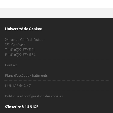
Université de Genève
24 rue du Général-Dufour
1211 Genève 4
T. +41 (0)22 379 71 11
F. +41 (0)22 379 11 34
Contact
Plans d'accès aux bâtiments
L'UNIGE de A à Z
Politique et configuration des cookies
S'inscrire à l'UNIGE