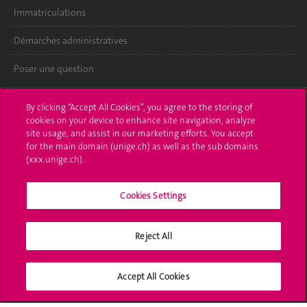
Immatriculations
Démarches administratives
Poser une question
L'UNIGE vous informe
By clicking “Accept All Cookies”, you agree to the storing of
cookies on your device to enhance site navigation, analyze
UNIGE Mobile
site usage, and assist in our marketing efforts. You accept
for the main domain (unige.ch) as well as the sub domains
Médias
(xxx.unige.ch).
Offres d'emploi
Cookies Settings
Bibliothèque
Reject All
Calendrier académique
Médias sociaux UNIGE
Accept All Cookies