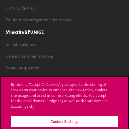
L'UNIGE de A à Z
Politique et configuration des cookies
S'inscrire à l'UNIGE
Immatriculations
Démarches administratives
Poser une question
L'UNIGE vous informe
By clicking “Accept All Cookies”, you agree to the storing of
cookies on your device to enhance site navigation, analyze
UNIGE Mobile
site usage, and assist in our marketing efforts. You accept
for the main domain (unige.ch) as well as the sub domains
Médias
(xxx.unige.ch).
Offres d'emploi
Cookies Settings
Bibliothèque