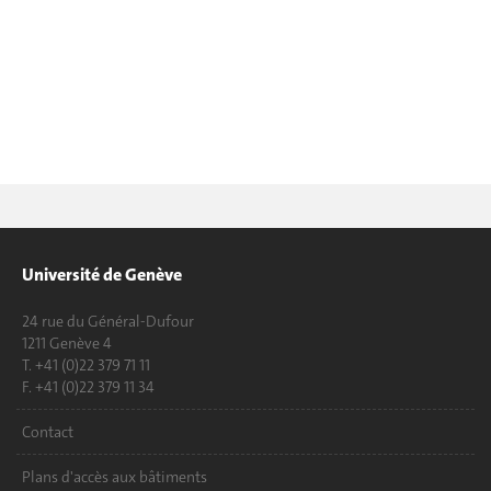
Université de Genève
24 rue du Général-Dufour
1211 Genève 4
T. +41 (0)22 379 71 11
F. +41 (0)22 379 11 34
Contact
Plans d'accès aux bâtiments