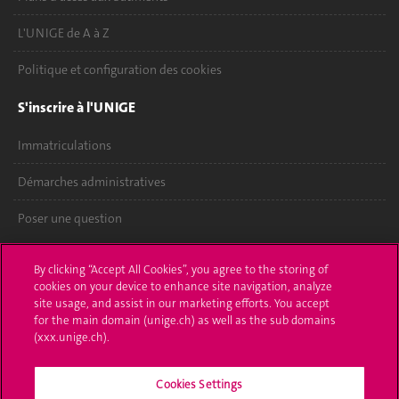
L'UNIGE de A à Z
Politique et configuration des cookies
S'inscrire à l'UNIGE
Immatriculations
Démarches administratives
Poser une question
L'UNIGE vous informe
By clicking “Accept All Cookies”, you agree to the storing of
cookies on your device to enhance site navigation, analyze
UNIGE Mobile
site usage, and assist in our marketing efforts. You accept
for the main domain (unige.ch) as well as the sub domains
Médias
(xxx.unige.ch).
Offres d'emploi
Cookies Settings