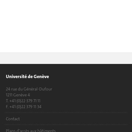
Université de Genève
24 rue du Général-Dufour
1211 Genève 4
T. +41 (0)22 379 71 11
F. +41 (0)22 379 11 34
Contact
Plans d'accès aux bâtiments