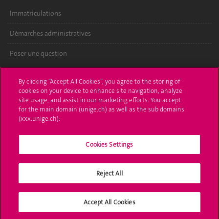
Immatriculations
Démarches administratives
Poser une question
L'UNIGE vous informe
By clicking “Accept All Cookies”, you agree to the storing of
cookies on your device to enhance site navigation, analyze
UNIGE Mobile
site usage, and assist in our marketing efforts. You accept
for the main domain (unige.ch) as well as the sub domains
Médias
(xxx.unige.ch).
Offres d'emploi
Cookies Settings
Bibliothèque
Reject All
Calendrier académique
Médias sociaux UNIGE
Accept All Cookies