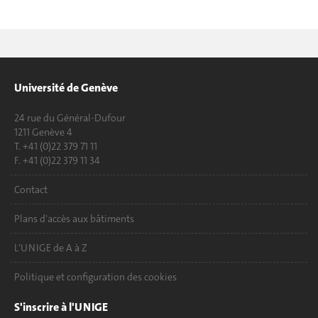
Université de Genève
24 rue du Général-Dufour
1211 Genève 4
T. +41 (0)22 379 71 11
F. +41 (0)22 379 11 34
Contact
Plans d'accès aux bâtiments
L'UNIGE de A à Z
Politique et configuration des cookies
S'inscrire à l'UNIGE