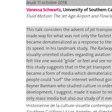
Jeudi 11 octobre 2018
Vanessa Schwartz
, University of Southern Ca
Fluid Motion: The Jet Age Airport and Flow
(
This talk considers the advent of jet transpo
made way for what was not only the fastest b
became dematerialized as a response to the n
its speed. In his landmark study,
The Railway
visually-oriented studies regarding aviation t
felt like one would “glide” or feel and see no
this study suggests that in the jet transpor
became a form of media which dematerialized
people could “surf” the internet without go
Reyner Banham who studied culture in order 
development, I suggest, made it easier to r
only mass media but also our study of it ever
Historienne de la culture visuelle contempo
Southern California
à Los Angeles, et direct