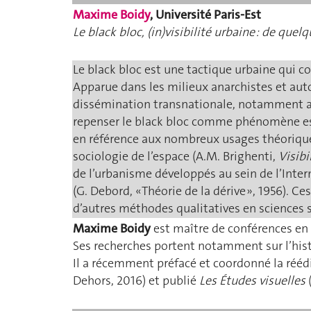
Maxime Boidy
, Université Paris-Est
Le black bloc, (in)visibilité urbaine : de qu
Le black bloc est une tactique urbaine qui c
Apparue dans les milieux anarchistes et auto
dissémination transnationale, notamment a
repenser le black bloc comme phénomène esth
en référence aux nombreux usages théoriques
sociologie de l’espace (A.M. Brighenti,
Visibi
de l’urbanisme développés au sein de l’Interna
(G. Debord, « Théorie de la dérive », 1956).
d’autres méthodes qualitatives en sciences 
Maxime Boidy
est maître de conférences en 
Ses recherches portent notamment sur l’histoi
Il a récemment préfacé et coordonné la rééd
Dehors, 2016) et publié
Les Études visuelles
(