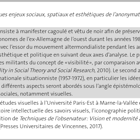
elques enjeux sociaux, spatiaux et esthétiques de l’anonymat
onsiste à manifester cagoulé et vêtu de noir afin de préser
nomes de l’ex-Allemagne de l’ouest durant les années 1980
vec l’essor du mouvement altermondialiste pendant les a
étique et politique en suivant deux axes d’analyse. Le pr
 militants du concept de « visibilité », par comparaison 
lity in Social Theory and Social Research
, 2010). Le second 
tionale situationniste (1957-1972), en particulier les idées 
 Ces différents aspects seront abordés sous l’angle épisté
sociales, notamment visuelles.
études visuelles à l’Université Paris-Est à Marne-la-Vallé
re intellectuelle des savoirs visuels, l’iconographie polit
ition de
Techniques de l’observateur : Vision et modernité 
Presses Universitaires de Vincennes, 2017).