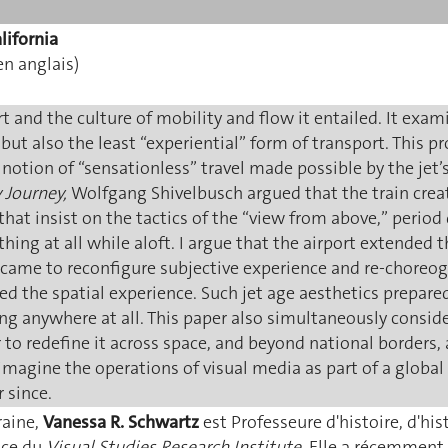
lifornia
en anglais)
rt and the culture of mobility and flow it entailed. It exa
ut also the least “experiential” form of transport. This p
otion of “sensationless” travel made possible by the jet’s 
 Journey,
Wolfgang Shivelbusch argued that the train crea
hat insist on the tactics of the “view from above,” period d
thing at all while aloft. I argue that the airport extended 
t came to reconfigure subjective experience and re-choreog
 the spatial experience. Such jet age aesthetics prepare
ing anywhere at all. This paper also simultaneously consid
to redefine it across space, and beyond national borders,
eimagine the operations of visual media as part of a glob
 since.
raine,
Vanessa R. Schwartz
est Professeure d'histoire, d'his
rice du
Visual Studies Research Institute
. Elle a récemment 