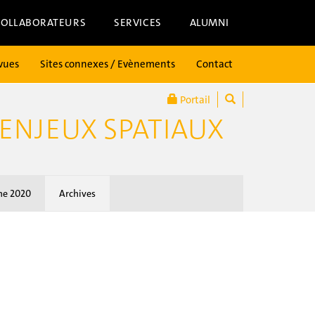
COLLABORATEURS
SERVICES
ALUMNI
vues
Sites connexes / Evènements
Contact
Portail
 ENJEUX SPATIAUX
e 2020
Archives