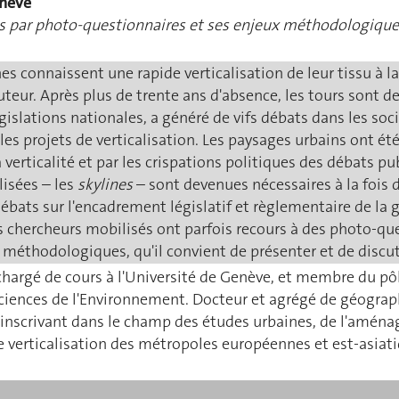
enève
 par photo-questionnaires et ses enjeux méthodologiques
s connaissent une rapide verticalisation de leur tissu à la
. Après plus de trente ans d'absence, les tours sont de r
slations nationales, a généré de vifs débats dans les soci
les projets de verticalisation. Les paysages urbains ont é
a verticalité et par les crispations politiques des débats p
lisées – les
skylines
– sont devenues nécessaires à la fois 
débats sur l'encadrement législatif et règlementaire de la
es chercheurs mobilisés ont parfois recours à des photo-qu
méthodologiques, qu'il convient de présenter et de discut
chargé de cours à l'Université de Genève, et membre du p
Sciences de l'Environnement. Docteur et agrégé de géograph
s'inscrivant dans le champ des études urbaines, de l'aména
e verticalisation des métropoles européennes et est-asiati