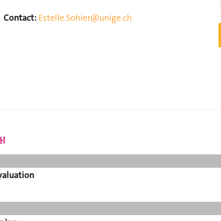
Contact:
Estelle.Sohier@unige.ch
é!
valuation