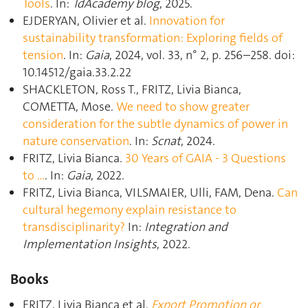
Tools
. In:
TdAcademy blog
, 2025.
EJDERYAN, Olivier et al.
Innovation for
sustainability transformation: Exploring fields of
tension
. In:
Gaia
, 2024, vol. 33, n° 2, p. 256–258. doi:
10.14512/gaia.33.2.22
SHACKLETON, Ross T., FRITZ, Livia Bianca,
COMETTA, Mose.
We need to show greater
consideration for the subtle dynamics of power in
nature conservation
. In:
Scnat
, 2024.
FRITZ, Livia Bianca.
30 Years of GAIA ‐ 3 Questions
to …
. In:
Gaia
, 2022.
FRITZ, Livia Bianca, VILSMAIER, Ulli, FAM, Dena.
Can
cultural hegemony explain resistance to
transdisciplinarity?
In:
Integration and
Implementation Insights
, 2022.
Books
FRITZ, Livia Bianca et al.
Export Promotion or