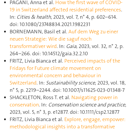
PAGANI, Anna et al.
How the first wave of COVID-
19 in Switzerland affected residential preferences
.
In:
Cities & health
, 2023, vol. 7, n° 4, p. 602–614.
doi: 10.1080/23748834.2021.1982231
BORNEMANN, Basil et al.
Auf dem Weg zu einer
neuen Strategie: Wie die saguf noch
transformativer wird
. In:
Gaia
, 2023, vol. 32, n° 2, p.
264–266. doi: 10.14512/gaia.32.2.10
FRITZ, Livia Bianca et al.
Perceived impacts of the
Fridays for Future climate movement on
environmental concern and behaviour in
Switzerland
. In:
Sustainability science
, 2023, vol. 18,
n° 5, p. 2219–2244. doi: 10.1007/s11625-023-01348-7
SHACKLETON, Ross T. et al.
Navigating power in
conservation
. In:
Conservation science and practice
,
2023, vol. 5, n° 3, p. e12877. doi: 10.1111/csp2.12877
FRITZ, Livia Bianca et al.
Explore, engage, empower:
methodological insights into a transformative