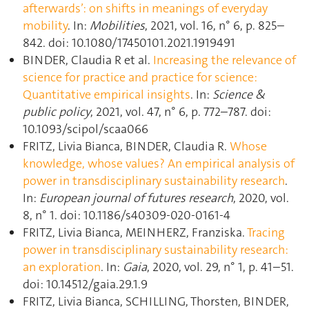
afterwards’: on shifts in meanings of everyday
mobility
. In:
Mobilities
, 2021, vol. 16, n° 6, p. 825–
842. doi: 10.1080/17450101.2021.1919491
BINDER, Claudia R et al.
Increasing the relevance of
science for practice and practice for science:
Quantitative empirical insights
. In:
Science &
public policy
, 2021, vol. 47, n° 6, p. 772–787. doi:
10.1093/scipol/scaa066
FRITZ, Livia Bianca, BINDER, Claudia R.
Whose
knowledge, whose values? An empirical analysis of
power in transdisciplinary sustainability research
.
In:
European journal of futures research
, 2020, vol.
8, n° 1. doi: 10.1186/s40309-020-0161-4
FRITZ, Livia Bianca, MEINHERZ, Franziska.
Tracing
power in transdisciplinary sustainability research:
an exploration
. In:
Gaia
, 2020, vol. 29, n° 1, p. 41–51.
doi: 10.14512/gaia.29.1.9
FRITZ, Livia Bianca, SCHILLING, Thorsten, BINDER,