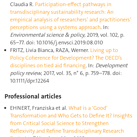
Claudia R.
Participation-effect pathways in
transdisciplinary sustainability research: An
empirical analysis of researchers’ and practitioners’
perceptions using a systems approach
. In:
Environmental science & policy
, 2019, vol. 102, p.
65–77. doi: 10.1016/j.envsci.2019.08.010
FRITZ, Livia Bianca, RAZA, Werner.
Living up to
Policy Coherence for Development? The OECD’s
disciplines on tied aid financing
. In:
Development
policy review
, 2017, vol. 35, n° 6, p. 759–778. doi:
10.1111/dpr.12264
Professional articles
EHNERT, Franziska et al.
What is a ‘Good’
Transformation and Who Gets to Define It? Insights
from Critical Social Science to Strengthen
Reflexivity and Refine Transdisciplinary Research