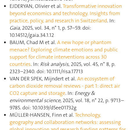
EJDERYAN, Olivier et al.
Transformative innovation
beyond economics and technology. Insights from
practice, policy, and research in Switzerland
. In:
Gaia
, 2025, vol. 34, n° 1, p. 57–59. doi:
10.14512/gaia.34.1.12
BAUM, Chad M et al.
A new hope or phantom
menace? Exploring climate emotions and public
support for climate interventions across 30
countries
. In:
Risk analysis
, 2025, vol. 45, n° 8, p.
2323–2340. doi: 10.1111/risa.17713
VAN DER SPEK, Mijndert et al.
An ecosystem of
carbon dioxide removal reviews - part 1: direct air
CO2 capture and storage
. In:
Energy &
environmental science
, 2025, vol. 18, n° 22, p. 9713–
9785. doi: 10.1039/d5ee01732g
MÜLLER-HANSEN, Finn et al.
Technology,
geography and collaboration networks: assessing
global innovation and research funding patterns for