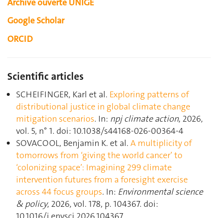
Archive ouverte UNIGE
Google Scholar
ORCID
Scientific articles
SCHEIFINGER, Karl et al.
Exploring patterns of
distributional justice in global climate change
mitigation scenarios
. In:
npj climate action
, 2026,
vol. 5, n° 1. doi: 10.1038/s44168-026-00364-4
SOVACOOL, Benjamin K. et al.
A multiplicity of
tomorrows from ‘giving the world cancer’ to
‘colonizing space’: Imagining 299 climate
intervention futures from a foresight exercise
across 44 focus groups
. In:
Environmental science
& policy
, 2026, vol. 178, p. 104367. doi:
10.1016/j.envsci.2026.104367