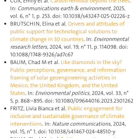
COX, Emily et al.
Carbon removal beyond the trees
.
In:
Communications earth & environment
, 2025,
vol. 6, n° 1, p. 253. doi: 10.1038/s43247-025-02226-z
BRUTSCHIN, Elina et al.
Drivers and attitudes of
public support for technological solutions to
climate change in 30 countries
. In:
Environmental
research letters
, 2024, vol. 19, n° 11, p. 114098. doi:
10.1088/1748-9326/ad7c67
BAUM, Chad M et al.
Like diamonds in the sky?
Public perceptions, governance, and information
framing of solar geoengineering activities in
Mexico, the United Kingdom, and the United
States
. In:
Environmental politics
, 2024, vol. 33, n°
5, p. 868–895. doi: 10.1080/09644016.2023.2301262
FRITZ, Livia Bianca et al.
Public engagement for
inclusive and sustainable governance of climate
interventions
. In:
Nature communications
, 2024,
vol. 15, n° 1. doi: 10.1038/s41467-024-48510-y