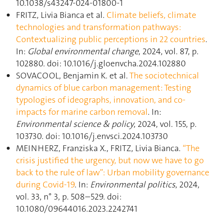
10.1038/s43247-024-01800-1
FRITZ, Livia Bianca et al.
Climate beliefs, climate
technologies and transformation pathways:
Contextualizing public perceptions in 22 countries
.
In:
Global environmental change
, 2024, vol. 87, p.
102880. doi: 10.1016/j.gloenvcha.2024.102880
SOVACOOL, Benjamin K. et al.
The sociotechnical
dynamics of blue carbon management: Testing
typologies of ideographs, innovation, and co-
impacts for marine carbon removal
. In:
Environmental science & policy
, 2024, vol. 155, p.
103730. doi: 10.1016/j.envsci.2024.103730
MEINHERZ, Franziska X., FRITZ, Livia Bianca.
“The
crisis justified the urgency, but now we have to go
back to the rule of law”: Urban mobility governance
during Covid-19
. In:
Environmental politics
, 2024,
vol. 33, n° 3, p. 508–529. doi:
10.1080/09644016.2023.2242741