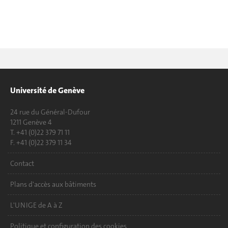
Université de Genève
24 rue du Général-Dufour
1211 Genève 4
T. +41 (0)22 379 71 11
F. +41 (0)22 379 11 34
Contact
Plans d'accès aux bâtiments
L'UNIGE de A à Z
Politique et configuration des cookies