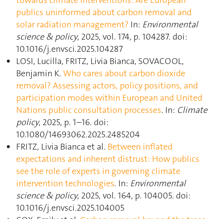
towards climate interventions: Are European
publics uninformed about carbon removal and
solar radiation management?
In:
Environmental
science & policy
, 2025, vol. 174, p. 104287. doi:
10.1016/j.envsci.2025.104287
LOSI, Lucilla, FRITZ, Livia Bianca, SOVACOOL,
Benjamin K.
Who cares about carbon dioxide
removal? Assessing actors, policy positions, and
participation modes within European and United
Nations public consultation processes
. In:
Climate
policy
, 2025, p. 1–16. doi:
10.1080/14693062.2025.2485204
FRITZ, Livia Bianca et al.
Between inflated
expectations and inherent distrust: How publics
see the role of experts in governing climate
intervention technologies
. In:
Environmental
science & policy
, 2025, vol. 164, p. 104005. doi:
10.1016/j.envsci.2025.104005