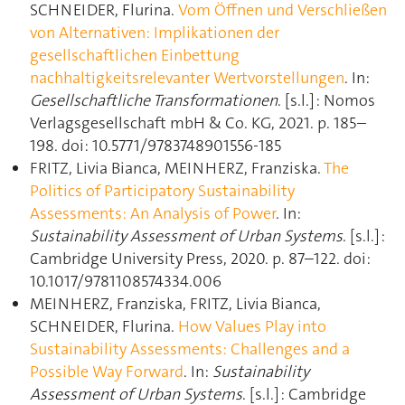
SCHNEIDER, Flurina.
Vom Öffnen und Verschließen
von Alternativen: Implikationen der
gesellschaftlichen Einbettung
nachhaltigkeitsrelevanter Wertvorstellungen
. In:
Gesellschaftliche Transformationen
. [s.l.] : Nomos
Verlagsgesellschaft mbH & Co. KG, 2021. p. 185–
198. doi: 10.5771/9783748901556-185
FRITZ, Livia Bianca, MEINHERZ, Franziska.
The
Politics of Participatory Sustainability
Assessments: An Analysis of Power
. In:
Sustainability Assessment of Urban Systems
. [s.l.] :
Cambridge University Press, 2020. p. 87–122. doi:
10.1017/9781108574334.006
MEINHERZ, Franziska, FRITZ, Livia Bianca,
SCHNEIDER, Flurina.
How Values Play into
Sustainability Assessments: Challenges and a
Possible Way Forward
. In:
Sustainability
Assessment of Urban Systems
. [s.l.] : Cambridge