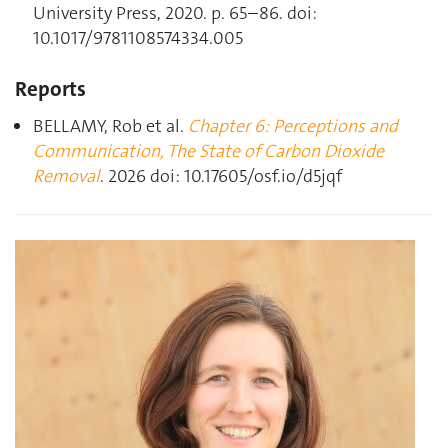
University Press, 2020. p. 65–86. doi:
10.1017/9781108574334.005
Reports
BELLAMY, Rob et al.
Chapter 6: Perceptions and
Communication, The State of Carbon Dioxide
Removal
. 2026 doi: 10.17605/osf.io/d5jqf