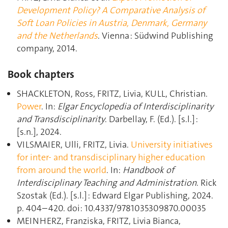
Development Policy? A Comparative Analysis of
Soft Loan Policies in Austria, Denmark, Germany
and the Netherlands
. Vienna : Südwind Publishing
company, 2014.
Book chapters
SHACKLETON, Ross, FRITZ, Livia, KULL, Christian.
Power
. In:
Elgar Encyclopedia of Interdisciplinarity
and Transdisciplinarity
. Darbellay, F. (Ed.). [s.l.] :
[s.n.], 2024.
VILSMAIER, Ulli, FRITZ, Livia.
University initiatives
for inter- and transdisciplinary higher education
from around the world
. In:
Handbook of
Interdisciplinary Teaching and Administration
. Rick
Szostak (Ed.). [s.l.] : Edward Elgar Publishing, 2024.
p. 404–420. doi: 10.4337/9781035309870.00035
MEINHERZ, Franziska, FRITZ, Livia Bianca,