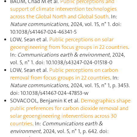
BAUM, Chad M et al.
Public perceptions and
support of climate intervention technologies
across the Global North and Global South
. In:
Nature communications
, 2024, vol. 15, n° 1. doi:
10.1038/s41467-024-46341-5
LOW, Sean et al.
Public perceptions on solar
geoengineering from focus groups in 22 countries
.
In:
Communications earth & environment
, 2024,
vol. 5, n° 1. doi: 10.1038/s43247-024-01518-0
LOW, Sean et al.
Public perceptions on carbon
removal from focus groups in 22 countries
. In:
Nature communications
, 2024, vol. 15, n° 1, p. 3453.
doi: 10.1038/s41467-024-47853-w
SOVACOOL, Benjamin K et al.
Demographics shape
public preferences for carbon dioxide removal and
solar geoengineering interventions across 30
countries
. In:
Communications earth &
environment
, 2024, vol. 5, n° 1, p. 642. doi: