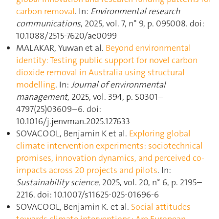
carbon removal
. In:
Environmental research
communications
, 2025, vol. 7, n° 9, p. 095008. doi:
10.1088/2515-7620/ae0099
MALAKAR, Yuwan et al.
Beyond environmental
identity: Testing public support for novel carbon
dioxide removal in Australia using structural
modelling
. In:
Journal of environmental
management
, 2025, vol. 394, p. S0301–
4797(25)03609–6. doi:
10.1016/j.jenvman.2025.127633
SOVACOOL, Benjamin K et al.
Exploring global
climate intervention experiments: sociotechnical
promises, innovation dynamics, and perceived co-
impacts across 20 projects and pilots
. In:
Sustainability science
, 2025, vol. 20, n° 6, p. 2195–
2216. doi: 10.1007/s11625-025-01696-6
SOVACOOL, Benjamin K. et al.
Social attitudes