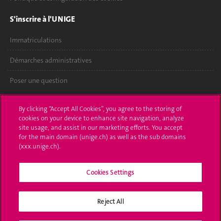
S'inscrire à l'UNIGE
Immatriculations
Démarches administratives
Poser une question
L'UNIGE vous informe
By clicking “Accept All Cookies”, you agree to the storing of
cookies on your device to enhance site navigation, analyze
UNIGE Mobile
site usage, and assist in our marketing efforts. You accept
for the main domain (unige.ch) as well as the sub domains
Médias
(xxx.unige.ch).
Offres d'emploi
Cookies Settings
Bibliothèque
Reject All
Calendrier académique