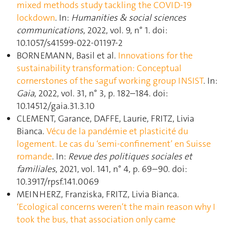
mixed methods study tackling the COVID-19
lockdown
. In:
Humanities & social sciences
communications
, 2022, vol. 9, n° 1. doi:
10.1057/s41599-022-01197-2
BORNEMANN, Basil et al.
Innovations for the
sustainability transformation: Conceptual
cornerstones of the saguf working group INSIST
. In:
Gaia
, 2022, vol. 31, n° 3, p. 182–184. doi:
10.14512/gaia.31.3.10
CLEMENT, Garance, DAFFE, Laurie, FRITZ, Livia
Bianca.
Vécu de la pandémie et plasticité du
logement. Le cas du ‘semi-confinement’ en Suisse
romande
. In:
Revue des politiques sociales et
familiales
, 2021, vol. 141, n° 4, p. 69–90. doi:
10.3917/rpsf.141.0069
MEINHERZ, Franziska, FRITZ, Livia Bianca.
‘Ecological concerns weren’t the main reason why I
took the bus, that association only came