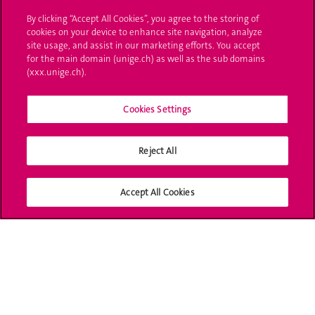
L'UNIGE vous informe
By clicking “Accept All Cookies”, you agree to the storing of
cookies on your device to enhance site navigation, analyze
UNIGE Mobile
site usage, and assist in our marketing efforts. You accept
for the main domain (unige.ch) as well as the sub domains
Médias
(xxx.unige.ch).
Offres d'emploi
Cookies Settings
Bibliothèque
Reject All
Calendrier académique
Médias sociaux UNIGE
Accept All Cookies
Accréditation