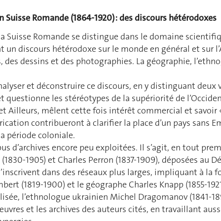
n Suisse Romande (1864-1920) : des discours hétérodoxes
la Suisse Romande se distingue dans le domaine scientifique
nt un discours hétérodoxe sur le monde en général et sur l’A
, des dessins et des photographies. La géographie, l’ethno
nalyser et déconstruire ce discours, en y distinguant deux 
et questionne les stéréotypes de la supériorité de l’Occident
t Ailleurs, mêlent cette fois intérêt commercial et savoir 
rication contribueront à clarifier la place d’un pays sans Em
la période coloniale.
pus d’archives encore peu exploitées. Il s’agit, en tout pre
us (1830-1905) et Charles Perron (1837-1909), déposées au 
nscrivent dans des réseaux plus larges, impliquant à la f
mbert (1819-1900) et le géographe Charles Knapp (1855-192
 d’Élisée, l’ethnologue ukrainien Michel Dragomanov (1841-
œuvres et les archives des auteurs cités, en travaillant au