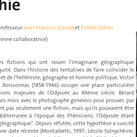
hie
 Professeur
Jean-François Staszak
et
Estelle Sohier
enne collaboratrice)
s fictions qui ont nourri l’imaginaire géographique
ité. Dans l'histoire des tentatives de faire coïncider le
jet de l’helléniste, géographe et homme politique, Victor
 Boissonnas (1858-1946) occupe une place particulière
ctions majeures de l’Odyssée au XXème siècle, Bérard
rs mois avec le photographe genevois pour prouver, par
t pas seulement une fiction, mais qu’ils pouvaient être
diterranée à l'époque des Phéniciens, l’Odyssée étant
ographique". Depuis réfutée, cette hypothèse a suscité
ne date récente (Montalbetti, 1997 ; Lécole Solnychkine,