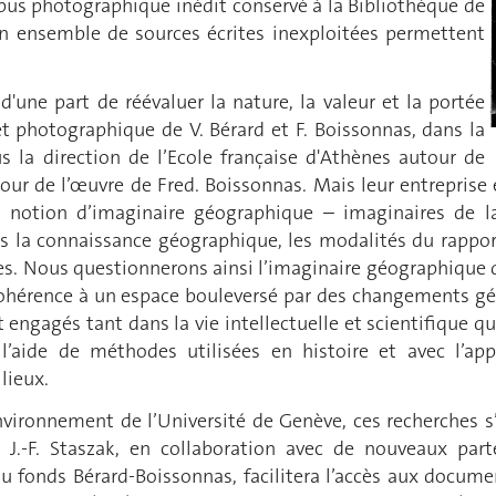
rpus photographique inédit conservé à la Bibliothèque de
’un ensemble de sources écrites inexploitées permettent
a d'une part de réévaluer la nature, la valeur et la portée
jet photographique de V. Bérard et F. Boissonnas, dans la
 la direction de l’Ecole française d'Athènes autour de
tour de l’œuvre de Fred. Boissonnas. Mais leur entrepris
 notion d’imaginaire géographique – imaginaires de la
 la connaissance géographique, les modalités du rapport
des. Nous questionnerons ainsi l’imaginaire géographique 
cohérence à un espace bouleversé par des changements géo
engagés tant dans la vie intellectuelle et scientifique que
’aide de méthodes utilisées en histoire et avec l’app
lieux.
vironnement de l’Université de Genève, ces recherches s
 J.-F. Staszak, en collaboration avec de nouveaux parte
 fonds Bérard-Boissonnas, facilitera l’accès aux documen