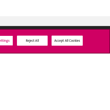
ettings
Reject All
Accept All Cookies
Médias sociaux UNIGE
Accréditation