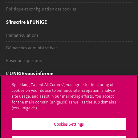
Politique et configuration des cookies
S'inscrire à l'UNIGE
Immatriculations
Démarches administratives
Poser une question
L'UNIGE vous informe
By clicking “Accept All Cookies”, you agree to the storing of
UNIGE Mobile
cookies on your device to enhance site navigation, analyze
site usage, and assist in our marketing efforts. You accept
Médias
for the main domain (unige.ch) as well as the sub domains
(xxx.unige.ch).
Offres d'emploi
Bibliothèque
Cookies Settings
Calendrier académique