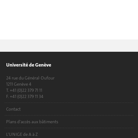
Université de Genève
24 rue du Général-Dufour
1211 Genève 4
T. +41 (0)22 379 71 11
F. +41 (0)22 379 11 34
Contact
Plans d'accès aux bâtiments
L'UNIGE de A à Z