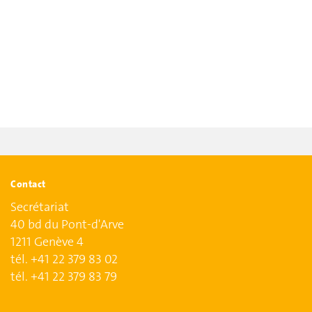
Contact
Secrétariat
40 bd du Pont-d'Arve
1211 Genève 4
tél. +41 22 379 83 02
tél. +41 22 379 83 79