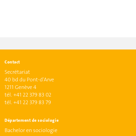
Contact
Secrétariat
40 bd du Pont-d'Arve
1211 Genève 4
tél. +41 22 379 83 02
tél. +41 22 379 83 79
Département de sociologie
Bachelor en sociologie