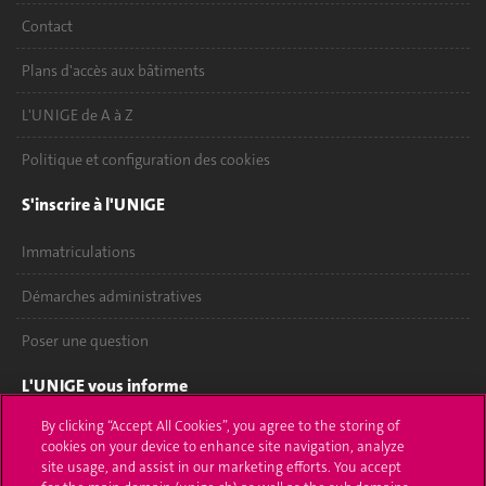
Contact
Plans d'accès aux bâtiments
L'UNIGE de A à Z
Politique et configuration des cookies
S'inscrire à l'UNIGE
Immatriculations
Démarches administratives
Poser une question
L'UNIGE vous informe
By clicking “Accept All Cookies”, you agree to the storing of
UNIGE Mobile
cookies on your device to enhance site navigation, analyze
site usage, and assist in our marketing efforts. You accept
Médias