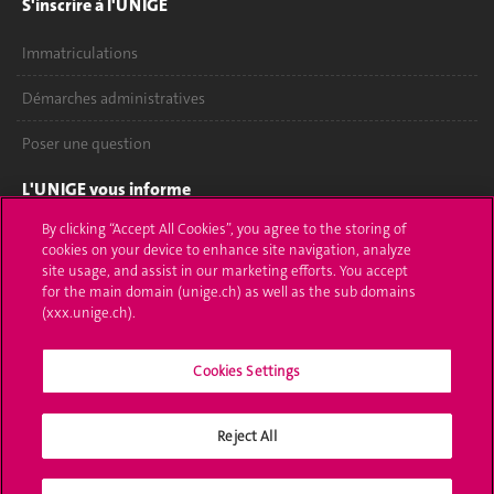
S'inscrire à l'UNIGE
Immatriculations
Démarches administratives
Poser une question
L'UNIGE vous informe
By clicking “Accept All Cookies”, you agree to the storing of
UNIGE Mobile
cookies on your device to enhance site navigation, analyze
site usage, and assist in our marketing efforts. You accept
Médias
for the main domain (unige.ch) as well as the sub domains
(xxx.unige.ch).
Offres d'emploi
Cookies Settings
Bibliothèque
Calendrier académique
Reject All
Médias sociaux UNIGE