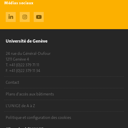
Médias sociaux
Université de Genève
24 rue du Général-Dufour
1211 Genève 4
T. +41 (0)22 379 71 11
F. +41 (0)22 379 11 34
Contact
Plans d'accès aux bâtiments
L'UNIGE de A à Z
Politique et configuration des cookies