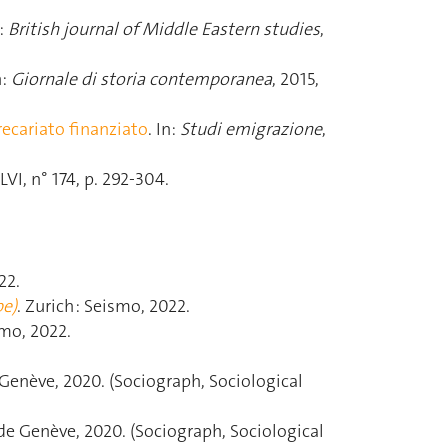
n:
British journal of Middle Eastern studies
,
n:
Giornale di storia contemporanea
, 2015,
recariato finanziato
. In:
Studi emigrazione
,
XLVI, n° 174, p. 292‑304.
22.
be)
. Zurich : Seismo, 2022.
smo, 2022.
 Genève, 2020. (Sociograph, Sociological
 de Genève, 2020. (Sociograph, Sociological