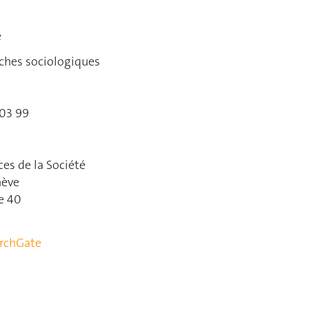
e
rches sociologiques
 03 99
ces de la Société
nève
e 40
rchGate