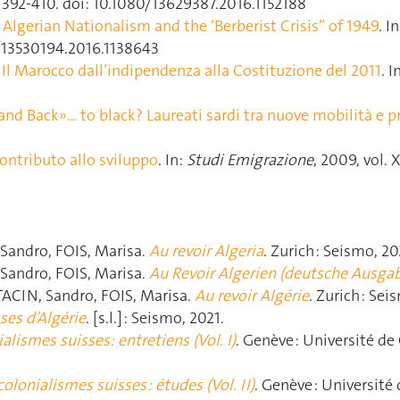
 p. 392‑410. doi: 10.1080/13629387.2016.1152188
: Algerian Nationalism and the ‘Berberist Crisis” of 1949
. I
80/13530194.2016.1138643
. Il Marocco dall’indipendenza alla Costituzione del 2011
. I
nd Back»… to black? Laureati sardi tra nuove mobilità e p
contributo allo sviluppo
. In:
Studi Emigrazione
, 2009, vol. 
andro, FOIS, Marisa.
Au revoir Algeria
. Zurich : Seismo, 20
andro, FOIS, Marisa.
Au Revoir Algerien (deutsche Ausga
CIN, Sandro, FOIS, Marisa.
Au revoir Algérie
. Zurich : Sei
ses d’Algérie
. [s.l.] : Seismo, 2021.
alismes suisses: entretiens (Vol. I)
. Genève : Université de
colonialismes suisses : études (Vol. II)
. Genève : Université