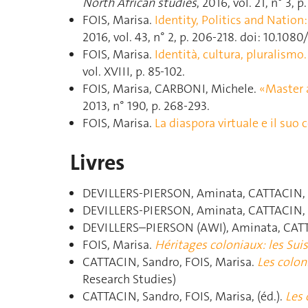
North African studies
, 2016, vol. 21, n° 3,
FOIS, Marisa.
Identity, Politics and Nation
2016, vol. 43, n° 2, p. 206‑218. doi: 10.10
FOIS, Marisa.
Identità, cultura, pluralismo
vol. XVIII, p. 85‑102.
FOIS, Marisa, CARBONI, Michele.
«Master a
2013, n° 190, p. 268‑293.
FOIS, Marisa.
La diaspora virtuale e il suo 
Livres
DEVILLERS-PIERSON, Aminata, CATTACIN, S
DEVILLERS-PIERSON, Aminata, CATTACIN, S
DEVILLERS–PIERSON (AWI), Aminata, CATTA
FOIS, Marisa.
Héritages coloniaux: les Suis
CATTACIN, Sandro, FOIS, Marisa.
Les coloni
Research Studies)
CATTACIN, Sandro, FOIS, Marisa, (éd.).
Les 