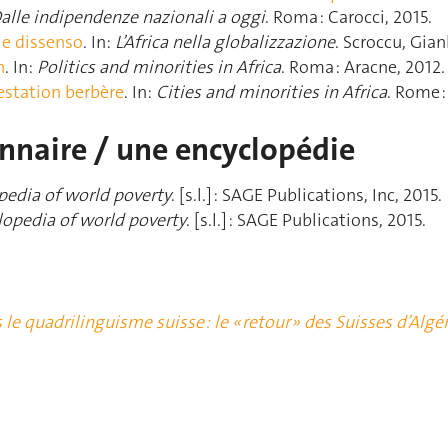
alle indipendenze nazionali a oggi
. Roma : Carocci, 2015.
 e dissenso
. In:
L’Africa nella globalizzazione
. Scroccu, Gianl
n
. In:
Politics and minorities in Africa
. Roma : Aracne, 2012.
testation berbère
. In:
Cities and minorities in Africa
. Rome :
onnaire / une encyclopédie
pedia of world poverty
. [s.l.] : SAGE Publications, Inc, 2015.
opedia of world poverty
. [s.l.] : SAGE Publications, 2015.
e quadrilinguisme suisse : le « retour » des Suisses d’Algér