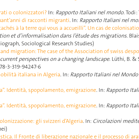
rati o colonizzatori?
In:
Rapporto Italiani nel mondo
. Todi 
ant’anni di racconti migranti
. In:
Rapporto Italiani nel m
chés à la terre qui vous a accueilli”. Un cas de colonisat
on et d’informalisation dans l’étude des migrations
. Bla
ciograph, Sociological Research Studies)
 and migration: The case of the Association of swiss despo
 current perspectives on a changing landscape
. Lüthi, B. & 
978-3-319-94247-6
bilità italiana in Algeria
. In:
Rapporto Italiani nel Mondo
a”. Identità, spopolamento, emigrazione
. In:
Rapporto Ital
a”. Identità, spopolamento, emigrazione
. In:
Rapporto Ital
lonizzazione: gli svizzeri d’Algeria
. In:
Circolazioni medit
nei)
tica. Il Fronte di liberazione nazionale e il processo di ar