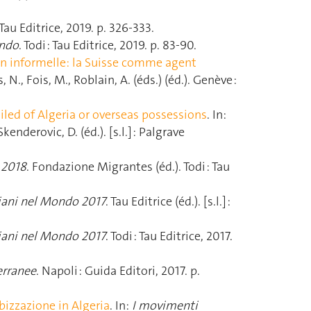
: Tau Editrice, 2019. p. 326‑333.
ondo
. Todi : Tau Editrice, 2019. p. 83‑90.
ion informelle: la Suisse comme agent
is, N., Fois, M., Roblain, A. (éds.) (éd.). Genève :
iled of Algeria or overseas possessions
. In:
Skenderovic, D. (éd.). [s.l.] : Palgrave
 2018
. Fondazione Migrantes (éd.). Todi : Tau
iani nel Mondo 2017
. Tau Editrice (éd.). [s.l.] :
iani nel Mondo 2017
. Todi : Tau Editrice, 2017.
erranee
. Napoli : Guida Editori, 2017. p.
abizzazione in Algeria
. In:
I movimenti