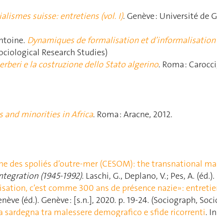
alismes suisse: entretiens (vol. I)
. Genève : Université de 
ntoine.
Dynamiques de formalisation et d’informalisation 
ociological Research Studies)
erberi e la costruzione dello Stato algerino
. Roma : Carocci
s and minorities in Africa
. Roma : Aracne, 2012.
e des spoliés d’outre-mer (CESOM): the transnational m
ntegration (1945-1992)
. Laschi, G., Deplano, V.; Pes, A. (éd.)
isation, c’est comme 300 ans de présence nazie»: entreti
enève (éd.). Genève : [s.n.], 2020. p. 19‑24. (Sociograph, Soc
la sardegna tra malessere demografico e sfide ricorrenti
. I