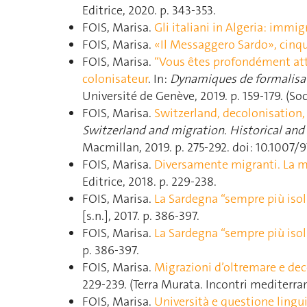
Editrice, 2020. p. 343‑353.
FOIS, Marisa.
Gli italiani in Algeria: immig
FOIS, Marisa.
«Il Messaggero Sardo», cinqu
FOIS, Marisa.
“Vous êtes profondément atta
colonisateur
. In:
Dynamiques de formalisati
Université de Genève, 2019. p. 159‑179. (So
FOIS, Marisa.
Switzerland, decolonisation,
Switzerland and migration. Historical and
Macmillan, 2019. p. 275‑292. doi: 10.1007/
FOIS, Marisa.
Diversamente migranti. La mo
Editrice, 2018. p. 229‑238.
FOIS, Marisa.
La Sardegna “sempre più isol
[s.n.], 2017. p. 386‑397.
FOIS, Marisa.
La Sardegna “sempre più isol
p. 386‑397.
FOIS, Marisa.
Migrazioni d’oltremare e deco
229‑239. (Terra Murata. Incontri mediterra
FOIS, Marisa.
Università e questione linguis