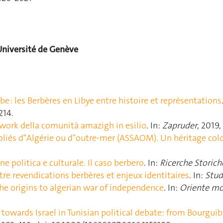
Université de Genève
e : les Berbères en Libye entre histoire et représentations
‑214.
ork della comunità amazigh in esilio
. In:
Zapruder
, 2019,
oliés d"Algérie ou d"outre-mer (ASSAOM). Un héritage col
ne politica e culturale. Il caso berbero
. In:
Ricerche Storich
entre revendications berbères et enjeux identitaires
. In:
Stud
he origins to algerian war of independence
. In:
Oriente m
 towards Israel in Tunisian political debate: from Bourgui