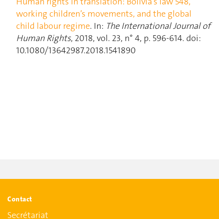
Human rights in translation: Bolivia’s law 548,
working children’s movements, and the global
child labour regime
. In:
The International Journal of
Human Rights
, 2018, vol. 23, n° 4, p. 596‑614. doi:
10.1080/13642987.2018.1541890
Contact
Secrétariat