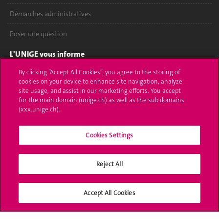
Démarches administratives
Poser une question
L'UNIGE vous informe
By clicking “Accept All Cookies”, you agree to the storing of
UNIGE Mobile
cookies on your device to enhance site navigation, analyze
site usage, and assist in our marketing efforts. You accept
Médias
for the main domain (unige.ch) as well as the sub domains
(xxx.unige.ch).
Offres d'emploi
Bibliothèque
Cookies Settings
Calendrier académique
Reject All
Médias sociaux UNIGE
Accept All Cookies