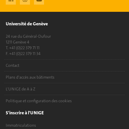
Université de Genève
24 rue du Général-Dufour
1211 Genève 4
T. +41 (0)22 379 71 11
F. +41 (0)22 379 11 34
Contact
Plans d'accès aux bâtiments
L'UNIGE de A à Z
Politique et configuration des cookies
S'inscrire à l'UNIGE
Immatriculations