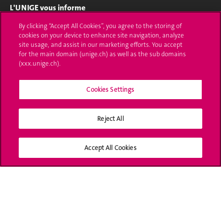
L'UNIGE vous informe
By clicking “Accept All Cookies”, you agree to the storing of
UNIGE Mobile
cookies on your device to enhance site navigation, analyze
site usage, and assist in our marketing efforts. You accept
Médias
for the main domain (unige.ch) as well as the sub domains
(xxx.unige.ch).
Offres d'emploi
Bibliothèque
Cookies Settings
Calendrier académique
Reject All
Médias sociaux UNIGE
Accept All Cookies
Accréditation