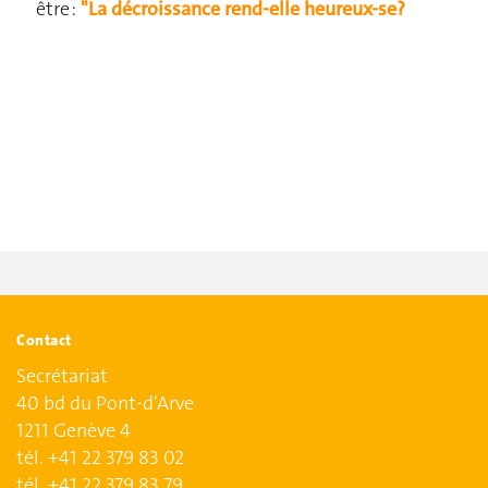
être :
"La décroissance rend-elle heureux-se?
Contact
Secrétariat
40 bd du Pont-d'Arve
1211 Genève 4
tél. +41 22 379 83 02
tél. +41 22 379 83 79