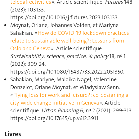
teleoaffectivities
». Article scientifique.
Futures
148
(2023): 103133.
https://doi.org/10.1016/j.futures.2023.103133.
Moynat, Orlane, Johannes Volden, et Marlyne
Sahakian. «
How do COVID-19 lockdown practices
relate to sustainable well-being?: Lessons from
Oslo and Geneva
». Article scientifique.
Sustainability: science, practice, & policy
18, nᵒ 1
(2022): 309‑24.
https://doi.org/10.1080/15487733.2022.2051350.
Sahakian, Marlyne, Malaika Nagel, Valentine
Donzelot, Orlane Moynat, et Wladyslaw Senn.
«
Flying less for work and leisure ?: co-designing a
city-wide change initiative in Geneva
». Article
scientifique.
Urban Planning
6, nᵒ 2 (2021): 299‑313.
https://doi.org/10.17645/up.v6i2.3911.
Livres