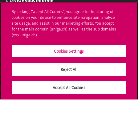
L'UNIGE vous informe
By clicking “Accept All Cookies”, you agree to the storing of
UNIGE Mobile
cookies on your device to enhance site navigation, analyze
site usage, and assist in our marketing efforts. You accept
Médias
for the main domain (unige.ch) as well as the sub domains
(xxx.unige.ch).
Offres d'emploi
Cookies Settings
Bibliothèque
Calendrier académique
Reject All
Médias sociaux UNIGE
Accept All Cookies
Accréditation