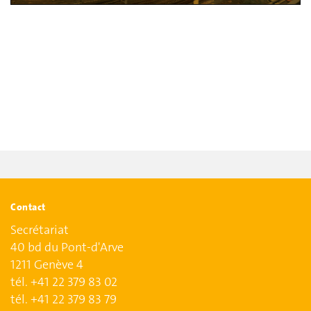
Contact
Secrétariat
40 bd du Pont-d'Arve
1211 Genève 4
tél. +41 22 379 83 02
tél. +41 22 379 83 79