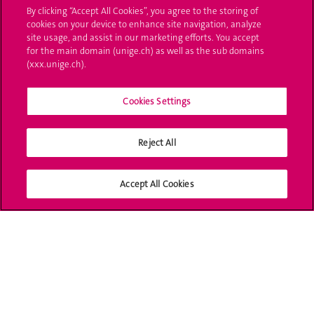
By clicking “Accept All Cookies”, you agree to the storing of
UNIGE Mobile
cookies on your device to enhance site navigation, analyze
site usage, and assist in our marketing efforts. You accept
Médias
for the main domain (unige.ch) as well as the sub domains
(xxx.unige.ch).
Offres d'emploi
Cookies Settings
Bibliothèque
Calendrier académique
Reject All
Médias sociaux UNIGE
Accept All Cookies
Accréditation