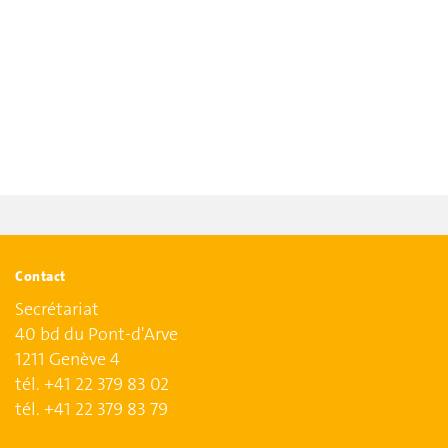
Contact
Secrétariat
40 bd du Pont-d'Arve
1211 Genève 4
tél. +41 22 379 83 02
tél. +41 22 379 83 79