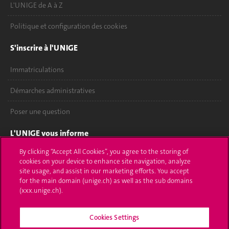
L'UNIGE de A à Z
Politique et configuration des cookies
S'inscrire à l'UNIGE
Immatriculations
Démarches administratives
Poser une question
L'UNIGE vous informe
By clicking “Accept All Cookies”, you agree to the storing of
UNIGE Mobile
cookies on your device to enhance site navigation, analyze
site usage, and assist in our marketing efforts. You accept
Médias
for the main domain (unige.ch) as well as the sub domains
(xxx.unige.ch).
Offres d'emploi
Bibliothèque
Cookies Settings