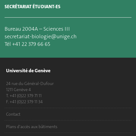
SECRÉTARIAT ÉTUDIANT-ES
Bureau 2004A – Sciences III
secretariat-biologie@unige.ch
Tél +41 22 379 66 65
Université de Genève
24 rue du Général-Dufour
1211 Genève 4
T. +41 (0)22 379 71 11
F. +41 (0)22 379 11 34
Contact
Plans d'accès aux bâtiments