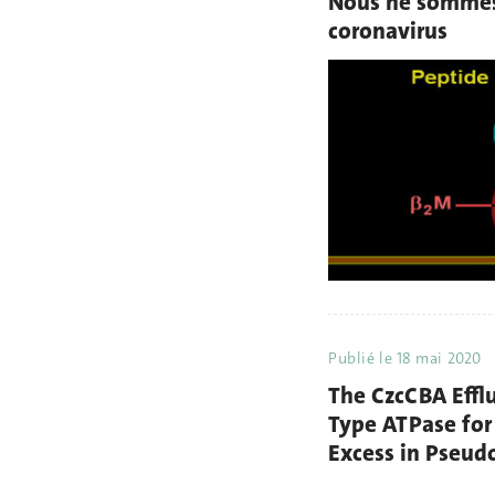
Nous ne sommes 
coronavirus
Publié le
18 mai 2020
The CzcCBA Effl
Type ATPase for
Excess in Pseu