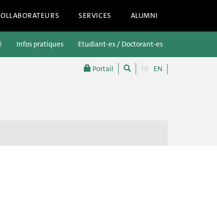
COLLABORATEURS
SERVICES
ALUMNI
é
Infos pratiques
Etudiant-es / Doctorant-es
Futur-es étu
Portail
FR
EN