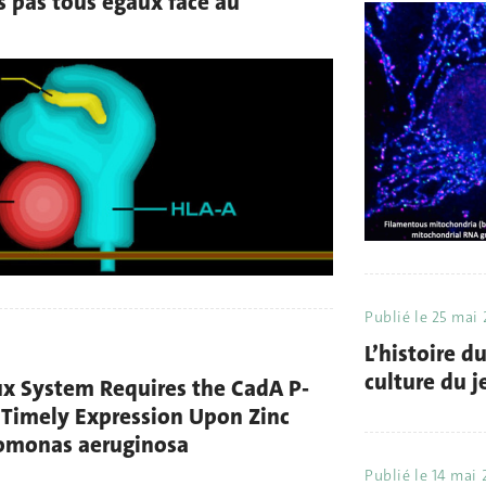
pas tous égaux face au
Publié le
25 mai 
L’histoire d
culture du j
ux System Requires the CadA P-
 Timely Expression Upon Zinc
domonas aeruginosa
Publié le
14 mai 