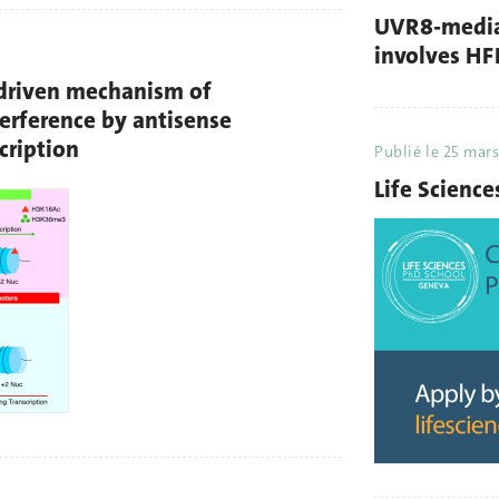
UVR8-mediat
involves HFR
driven mechanism of
terference by antisense
cription
Publié le
25 mars
Life Science