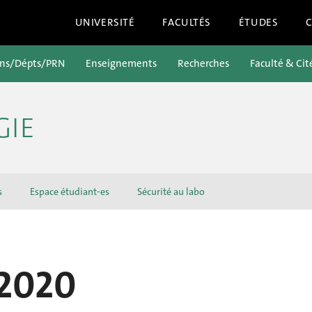
UNIVERSITÉ
FACULTÉS
ÉTUDES
ons/Dépts/PRN
Enseignements
Recherches
Faculté & Cit
GIE
s
Espace étudiant-es
Sécurité au labo
2020