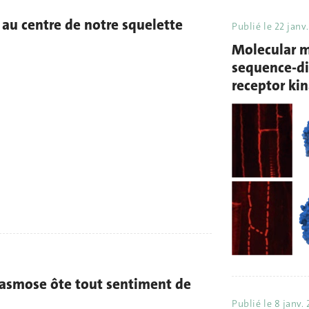
au centre de notre squelette
Publié le
22 janv
Molecular m
sequence-di
receptor k
asmose ôte tout sentiment de
Publié le
8 janv.