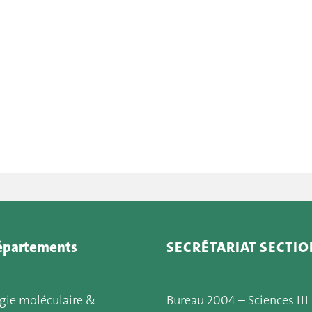
épartements
SECRÉTARIAT SECTIO
gie moléculaire &
Bureau 2004 – Sciences III