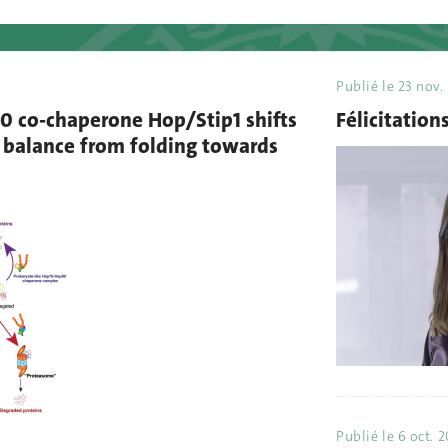
Publié le
23 nov.
 co-chaperone Hop/Stip1 shifts
Félicitation
c balance from folding towards
Publié le
6 oct. 