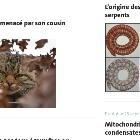
L’origine de
serpents
 menacé par son cousin
Publié le
28 sept
Mitochondri
condensate