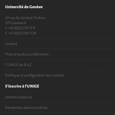
Université de Genève
24 rue du Général-Dufour
1211 Genève 4
T. +41 (0)22 379 71 11
F. +41 (0)22 379 11 34
Contact
Plans d'accès aux bâtiments
L'UNIGE de A à Z
Politique et configuration des cookies
S'inscrire à l'UNIGE
Immatriculations
Démarches administratives