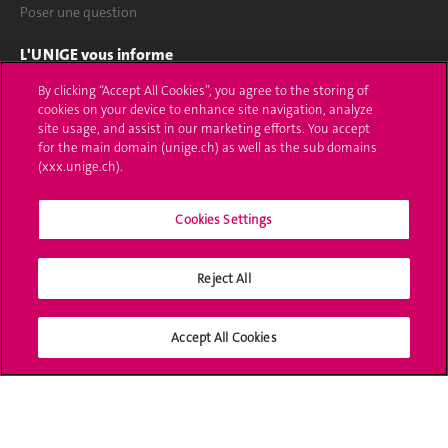
Poser une question
L'UNIGE vous informe
By clicking “Accept All Cookies”, you agree to the storing of
UNIGE Mobile
cookies on your device to enhance site navigation, analyze
site usage, and assist in our marketing efforts. You accept
Médias
for the main domain (unige.ch) as well as the sub domains
(xxx.unige.ch).
Offres d'emploi
Bibliothèque
Cookies Settings
Calendrier académique
Reject All
Médias sociaux UNIGE
Accept All Cookies
Accréditation