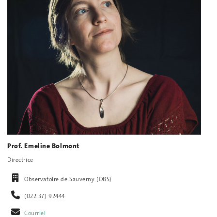
Prof. Emeline Bolmont
Directrice
Observatoire de Sauverny (OBS)
(022.37) 92444‬
Courriel