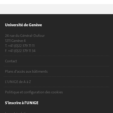
Université de Genève
24 rue du Général-Dufour
1211 Genève 4
T. +41 (0)22 379 71 11
F. +41 (0)22 379 11 34
Contact
Plans d'accès aux bâtiments
L'UNIGE de A à Z
Politique et configuration des cookies
S'inscrire à l'UNIGE