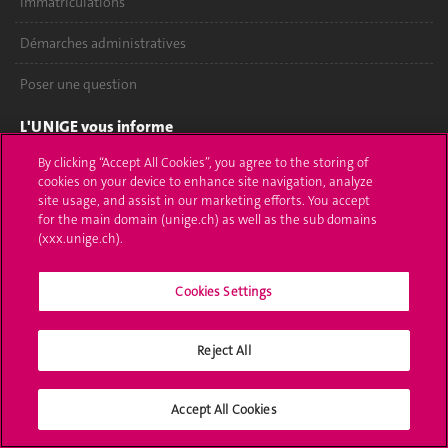
Immatriculations
Démarches administratives
Poser une question
L'UNIGE vous informe
By clicking “Accept All Cookies”, you agree to the storing of
UNIGE Mobile
cookies on your device to enhance site navigation, analyze
site usage, and assist in our marketing efforts. You accept
Médias
for the main domain (unige.ch) as well as the sub domains
(xxx.unige.ch).
Offres d'emploi
Bibliothèque
Cookies Settings
Calendrier académique
Reject All
Médias sociaux UNIGE
Accept All Cookies