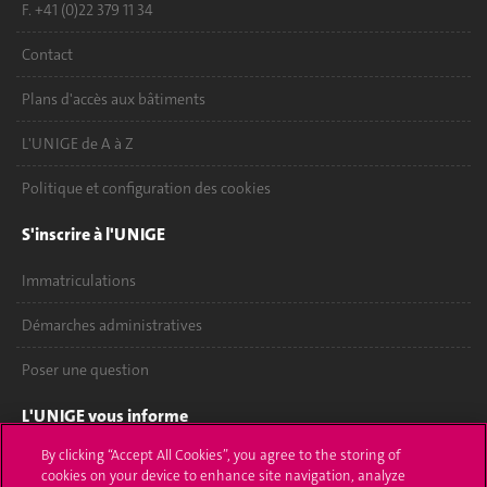
F. +41 (0)22 379 11 34
Contact
Plans d'accès aux bâtiments
L'UNIGE de A à Z
Politique et configuration des cookies
S'inscrire à l'UNIGE
Immatriculations
Démarches administratives
Poser une question
L'UNIGE vous informe
By clicking “Accept All Cookies”, you agree to the storing of
UNIGE Mobile
cookies on your device to enhance site navigation, analyze