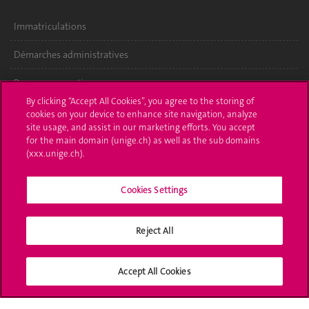
Immatriculations
Démarches administratives
Poser une question
By clicking “Accept All Cookies”, you agree to the storing of
L'UNIGE vous informe
cookies on your device to enhance site navigation, analyze
site usage, and assist in our marketing efforts. You accept
for the main domain (unige.ch) as well as the sub domains
UNIGE Mobile
(xxx.unige.ch).
Médias
Cookies Settings
Offres d'emploi
Bibliothèque
Reject All
Calendrier académique
Accept All Cookies
Médias sociaux UNIGE