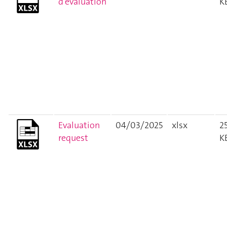
d'évaluation
K
Evaluation
04/03/2025
xlsx
2
request
K