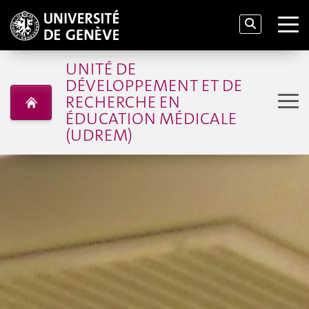
ACCUEIL
UNITÉ DE
DÉVELOPPEMENT ET DE
RECHERCHE EN
ÉDUCATION MÉDICALE
(UDREM)