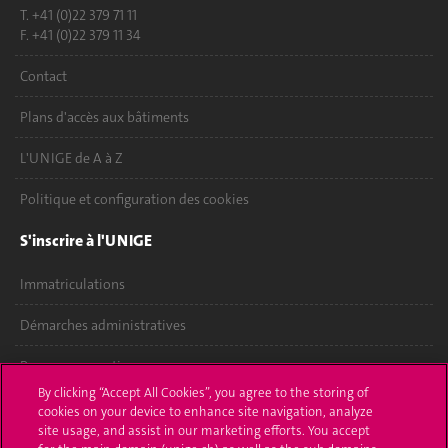
T. +41 (0)22 379 71 11
F. +41 (0)22 379 11 34
Contact
Plans d'accès aux bâtiments
L'UNIGE de A à Z
Politique et configuration des cookies
S'inscrire à l'UNIGE
Immatriculations
Démarches administratives
Poser une question
By clicking “Accept All Cookies”, you agree to the storing of
L'UNIGE vous informe
cookies on your device to enhance site navigation, analyze
site usage, and assist in our marketing efforts. You accept