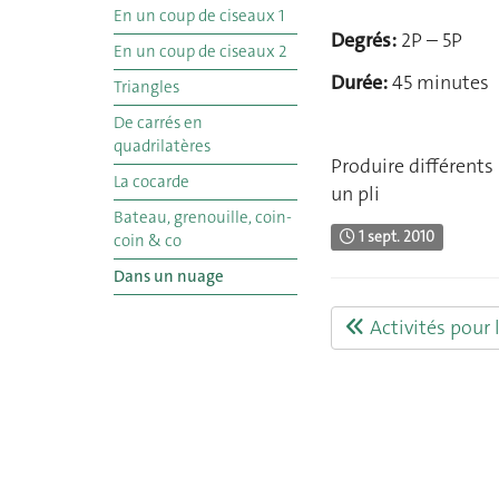
En un coup de ciseaux 1
Degrés:
2P – 5P
En un coup de ciseaux 2
Durée:
45 minutes
Triangles
De carrés en
quadrilatères
Produire différents
La cocarde
un pli
Bateau, grenouille, coin-
1 sept. 2010
coin & co
Dans un nuage
Activités pour l