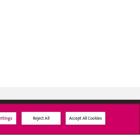
ettings
Reject All
Accept All Cookies
Médias sociaux UNIGE