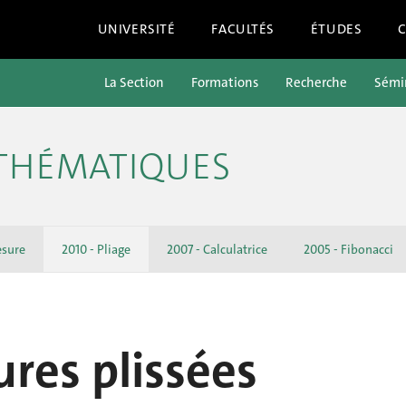
UNIVERSITÉ
FACULTÉS
ÉTUDES
La Section
Formations
Recherche
Sémin
ATHÉMATIQUES
esure
2010 - Pliage
2007 - Calculatrice
2005 - Fibonacci
ures plissées