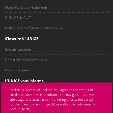
Plans d'accès aux bâtiments
L'UNIGE de A à Z
Politique et configuration des cookies
S'inscrire à l'UNIGE
Immatriculations
Démarches administratives
Poser une question
L'UNIGE vous informe
By clicking “Accept All Cookies”, you agree to the storing of
UNIGE Mobile
cookies on your device to enhance site navigation, analyze
site usage, and assist in our marketing efforts. You accept
Médias
for the main domain (unige.ch) as well as the sub domains
(xxx.unige.ch).
Offres d'emploi