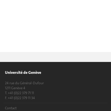
Université de Genève
24 rue du Général-Dufour
1211 Genève 4
T. +41 (0)22 379 71 11
F. +41 (0)22 379 11 34
Contact