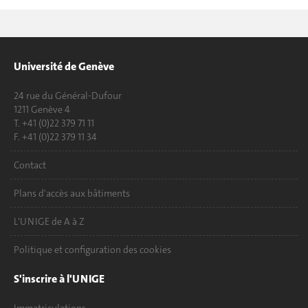
Université de Genève
24 rue du Général-Dufour
1211 Genève 4
T. +41 (0)22 379 71 11
F. +41 (0)22 379 11 34
Contact
Plans d'accès aux bâtiments
L'UNIGE de A à Z
Politique et configuration des cookies
S'inscrire à l'UNIGE