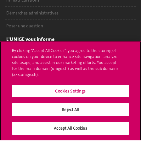
Immatriculations
Démarches administratives
Poser une question
L'UNIGE vous informe
By clicking “Accept All Cookies”, you agree to the storing of
UNIGE Mobile
cookies on your device to enhance site navigation, analyze
site usage, and assist in our marketing efforts. You accept
Médias
for the main domain (unige.ch) as well as the sub domains
(xxx.unige.ch).
Offres d'emploi
Bibliothèque
Cookies Settings
Calendrier académique
Reject All
Médias sociaux UNIGE
Accept All Cookies