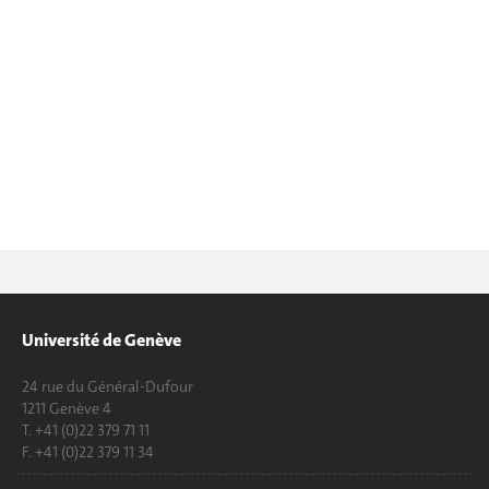
Université de Genève
24 rue du Général-Dufour
1211 Genève 4
T. +41 (0)22 379 71 11
F. +41 (0)22 379 11 34