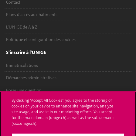
Contact
Plans d'accès aux bâtiments
L'UNIGE de A à Z
Politique et configuration des cookies
S'inscrire à l'UNIGE
Immatriculations
Démarches administratives
Poser une question
By clicking “Accept All Cookies”, you agree to the storing of
L'UNIGE vous informe
cookies on your device to enhance site navigation, analyze
site usage, and assist in our marketing efforts. You accept
UNIGE Mobile
for the main domain (unige.ch) as well as the sub domains
(xxx.unige.ch).
Médias