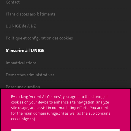
Contact
Plans d'accès aux bâtiments
L'UNIGE de A à Z
Politique et configuration des cookies
S'inscrire à l'UNIGE
Immatriculations
Démarches administratives
Poser une question
By clicking “Accept All Cookies”, you agree to the storing of
L'UNIGE vous informe
cookies on your device to enhance site navigation, analyze
site usage, and assist in our marketing efforts. You accept
UNIGE Mobile
for the main domain (unige.ch) as well as the sub domains
(xxx.unige.ch).
Médias