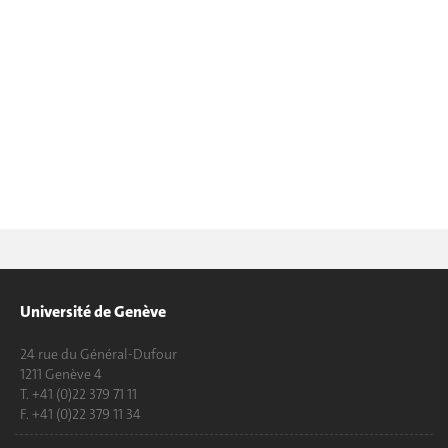
Université de Genève
24 rue du Général-Dufour
1211 Genève 4
T. +41 (0)22 379 71 11
F. +41 (0)22 379 11 34