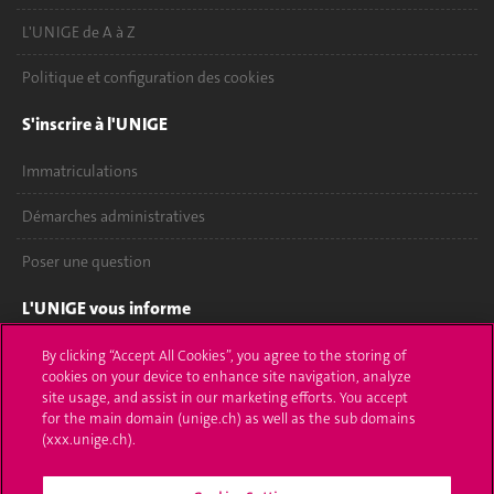
L'UNIGE de A à Z
Politique et configuration des cookies
S'inscrire à l'UNIGE
Immatriculations
Démarches administratives
Poser une question
L'UNIGE vous informe
UNIGE Mobile
By clicking “Accept All Cookies”, you agree to the storing of
cookies on your device to enhance site navigation, analyze
site usage, and assist in our marketing efforts. You accept
Médias
for the main domain (unige.ch) as well as the sub domains
(xxx.unige.ch).
Offres d'emploi
Bibliothèque