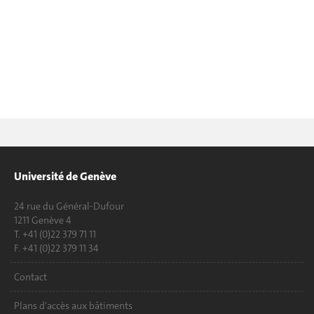
Université de Genève
24 rue du Général-Dufour
1211 Genève 4
T. +41 (0)22 379 71 11
F. +41 (0)22 379 11 34
Contact
Plans d'accès aux bâtiments