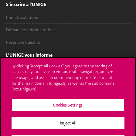
S'inscrire à l'UNIGE
Immatriculations
Démarches administratives
Poser une question
L'UNIGE vous informe
By clicking “Accept All Cookies”, you agree to the storing of
UNIGE Mobile
cookies on your device to enhance site navigation, analyze
site usage, and assist in our marketing efforts. You accept
Médias
for the main domain (unige.ch) as well as the sub domains
(xxx.unige.ch).
Offres d'emploi
Cookies Settings
Bibliothèque
Calendrier académique
Reject All
Médias sociaux UNIGE