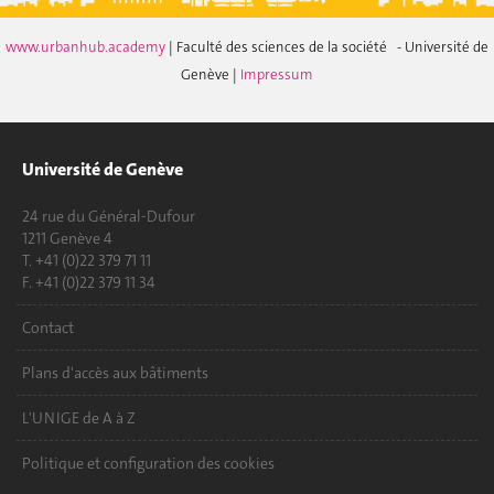
www.urbanhub.academy
| Faculté des sciences de la société - Université de
Genève |
Impressum
Université de Genève
24 rue du Général-Dufour
1211 Genève 4
T. +41 (0)22 379 71 11
F. +41 (0)22 379 11 34
Contact
Plans d'accès aux bâtiments
L'UNIGE de A à Z
Politique et configuration des cookies