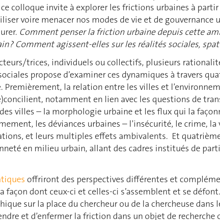
, ce colloque invite à explorer les frictions urbaines à par
tabiliser voire menacer nos modes de vie et de gouvernance 
gurer.
Comment penser la friction urbaine depuis cette am
in ? Comment agissent-elles sur les réalités sociales, spatia
acteurs/trices, individuels ou collectifs, plusieurs rational
s sociales propose d’examiner ces dynamiques à travers qu
 Premièrement, la relation entre les villes et l’environnem
re)concilient, notamment en lien avec les questions de tr
es villes – la morphologie urbaine et les flux qui la façon
ement, les déviances urbaines – l’insécurité, le crime, la 
ations, et leurs multiples effets ambivalents. Et quatrièmem
nneté en milieu urbain, allant des cadres institués de par
atiques
offriront des perspectives différentes et complémen
 la façon dont ceux-ci et celles-ci s’assemblent et se défo
ique sur la place du chercheur ou de la chercheuse dans les
fendre et d’enfermer la friction dans un objet de recherche