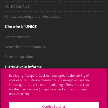
L'UNIGE de A à Z
Politique et configuration des cookies
S'inscrire à l'UNIGE
Immatriculations
Démarches administratives
Poser une question
L'UNIGE vous informe
By clicking “Accept All Cookies”, you agree to the storing of
UNIGE Mobile
cookies on your device to enhance site navigation, analyze
site usage, and assist in our marketing efforts. You accept
Médias
for the main domain (unige.ch) as well as the sub domains
(xxx.unige.ch).
Offres d'emploi
Cookies Settings
Bibliothèque