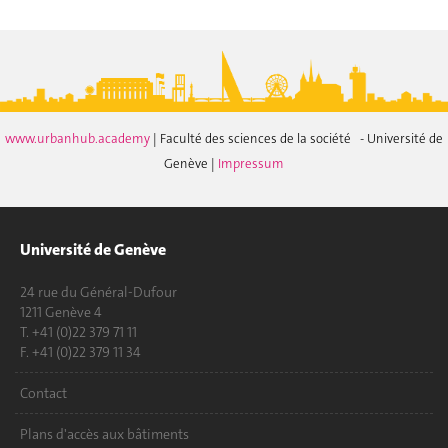
www.urbanhub.academy
| Faculté des sciences de la société - Université de
Genève |
Impressum
Université de Genève
24 rue du Général-Dufour
1211 Genève 4
T. +41 (0)22 379 71 11
F. +41 (0)22 379 11 34
Contact
Plans d'accès aux bâtiments