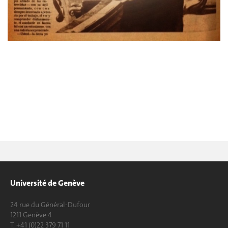
Université de Genève
24 rue du Général-Dufour
1211 Genève 4
T. +41 (0)22 379 71 11