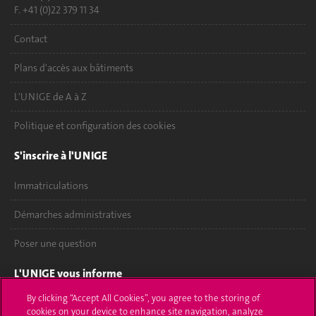
F. +41 (0)22 379 11 34
Contact
Plans d'accès aux bâtiments
L'UNIGE de A à Z
Politique et configuration des cookies
S'inscrire à l'UNIGE
Immatriculations
Démarches administratives
Poser une question
L'UNIGE vous informe
By clicking “Accept All Cookies”, you agree to the storing of
UNIGE Mobile
cookies on your device to enhance site navigation, analyze