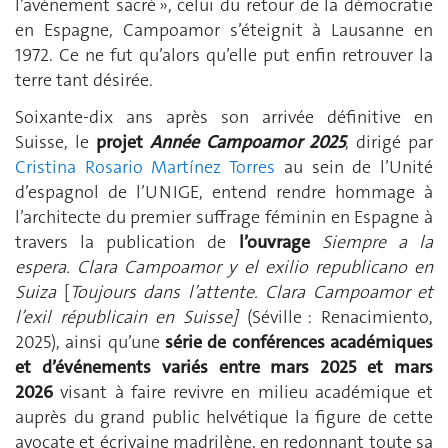
l’avènement sacré », celui du retour de la démocratie
en Espagne, Campoamor s’éteignit à Lausanne en
1972. Ce ne fut qu’alors qu’elle put enfin retrouver la
terre tant désirée.
Soixante-dix ans après son arrivée définitive en
Suisse, le
projet
Année Campoamor 2025
, dirigé par
Cristina Rosario Martínez Torres
au sein de l’Unité
d’espagnol de l’UNIGE, entend rendre hommage à
l’architecte du premier suffrage féminin en Espagne à
travers la publication de
l’ouvrage
Siempre a la
espera. Clara Campoamor y el exilio republicano en
Suiza
[
Toujours dans l’attente. Clara Campoamor et
l’exil républicain en Suis
se
]
(Séville : Renacimiento,
2025), ainsi qu’une
série de conférences académiques
et d’événements variés entre mars 2025 et mars
2026
visant à faire revivre en milieu académique et
auprès du grand public helvétique la figure de cette
avocate et écrivaine madrilène, en redonnant toute sa