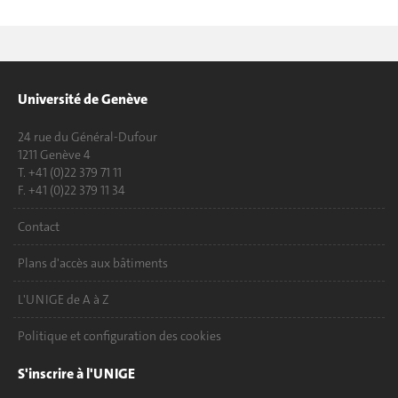
Université de Genève
24 rue du Général-Dufour
1211 Genève 4
T. +41 (0)22 379 71 11
F. +41 (0)22 379 11 34
Contact
Plans d'accès aux bâtiments
L'UNIGE de A à Z
Politique et configuration des cookies
S'inscrire à l'UNIGE