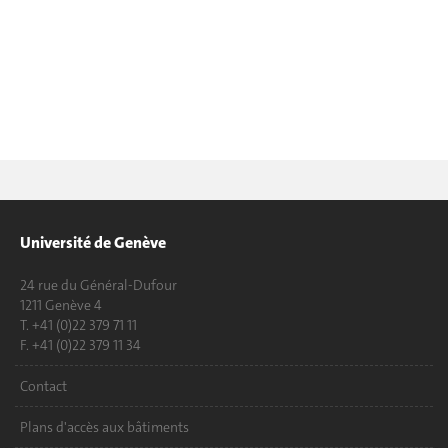
Université de Genève
24 rue du Général-Dufour
1211 Genève 4
T. +41 (0)22 379 71 11
F. +41 (0)22 379 11 34
Contact
Plans d'accès aux bâtiments