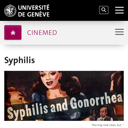
CINEMED
Syphilis
"She may look clean, but..."