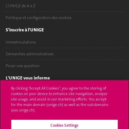
L'UNIGE de A à Z
Politique et configuration des cookies
S'inscrire à l'UNIGE
Immatriculations
Démarches administratives
Poser une question
L'UNIGE vous informe
By clicking “Accept All Cookies”, you agree to the storing of
UNIGE Mobile
cookies on your device to enhance site navigation, analyze
site usage, and assist in our marketing efforts. You accept
Médias
for the main domain (unige.ch) as well as the sub domains
(xxx.unige.ch).
Offres d'emploi
Bibliothèque
Cookies Settings