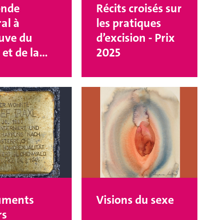
onde
Récits croisés sur
al à
les pratiques
euve du
d’excision - Prix
et de la
2025
ité - Prix
ments
Visions du sexe
rs