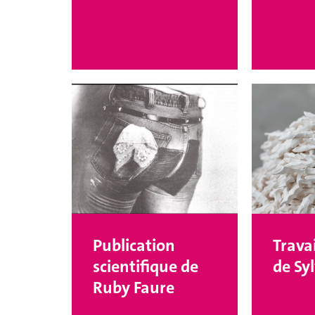
Publication
Travai
scientifique de
de Sy
Ruby Faure