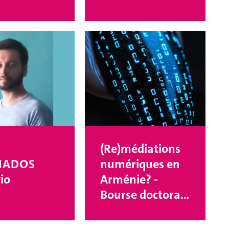
(Re)médiations
NADOS
numériques en
io
Arménie? -
Bourse doctorale
2025