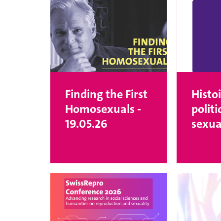
Finding the First
Histoi
Homosexuals -
polit
19.05.26
sexua