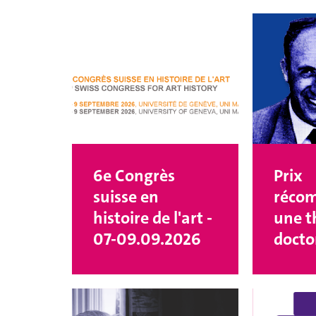
6e Congrès
Prix
suisse en
réco
histoire de l'art -
une t
07-09.09.2026
docto