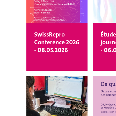
SwissRepro
Étude
Conference 2026
journ
- 08.05.2026
- 06.