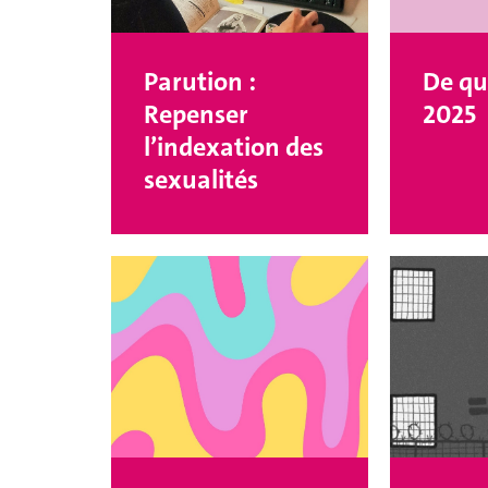
Parution :
De que
Repenser
2025
l’indexation des
sexualités