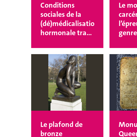
Conditions
Le m
sociales de la
carcér
(dé)médicalisation
l’épr
hormonale trans
genre 
- Prix junior 2025
sexual
2025
Le plafond de
Monu
bronze
Quee