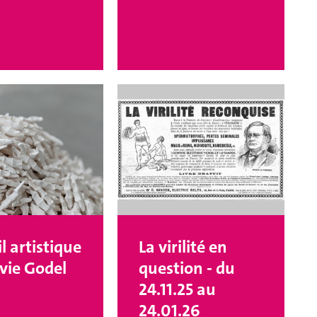
l artistique
La virilité en
lvie Godel
question - du
24.11.25 au
24.01.26