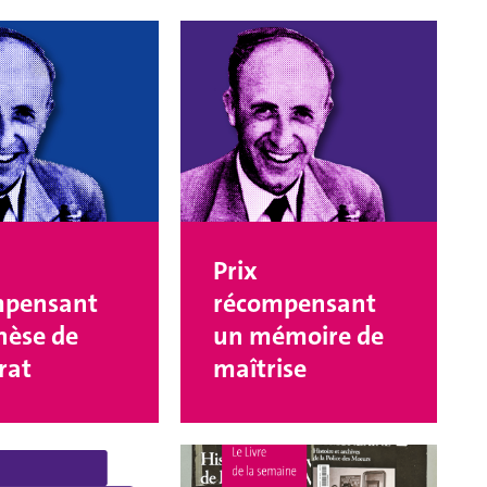
Prix
mpensant
récompensant
hèse de
un mémoire de
rat
maîtrise