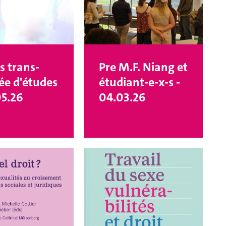
s trans-
Pre M.F. Niang et
ée d'études
étudiant-e-x-s -
05.26
04.03.26