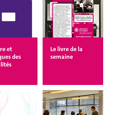
re et
Le livre de la
iques des
semaine
lités