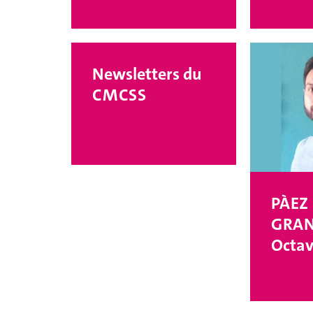
Newsletters du
CMCSS
PÀEZ
GRA
Octav