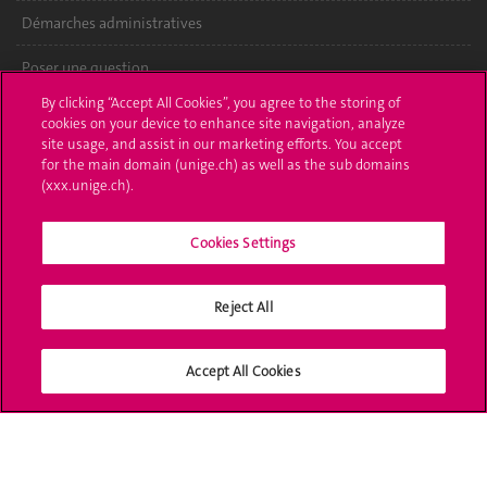
Démarches administratives
Poser une question
By clicking “Accept All Cookies”, you agree to the storing of
L'UNIGE vous informe
cookies on your device to enhance site navigation, analyze
site usage, and assist in our marketing efforts. You accept
UNIGE Mobile
for the main domain (unige.ch) as well as the sub domains
(xxx.unige.ch).
Médias
Cookies Settings
Offres d'emploi
Bibliothèque
Reject All
Calendrier académique
Accept All Cookies
Médias sociaux UNIGE