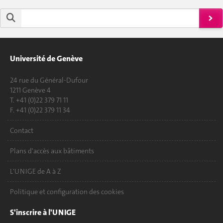
Université de Genève
24 rue du Général-Dufour
1211 Genève 4
T. +41 (0)22 379 71 11
F. +41 (0)22 379 11 34
Contact
Plans d'accès aux bâtiments
L'UNIGE de A à Z
Politique et configuration des cookies
S'inscrire à l'UNIGE