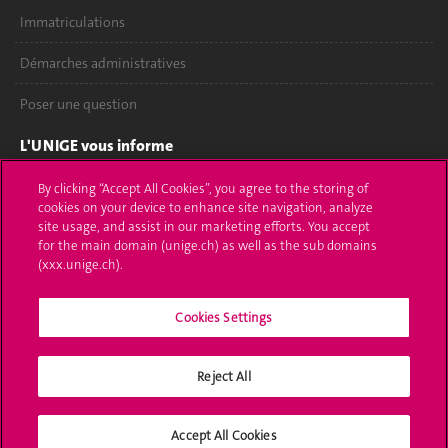
Immatriculations
Démarches administratives
Poser une question
L'UNIGE vous informe
UNIGE Mobile
By clicking “Accept All Cookies”, you agree to the storing of
cookies on your device to enhance site navigation, analyze
site usage, and assist in our marketing efforts. You accept
Médias
for the main domain (unige.ch) as well as the sub domains
(xxx.unige.ch).
Offres d'emploi
Bibliothèque
Cookies Settings
Calendrier académique
Reject All
Médias sociaux UNIGE
Accept All Cookies