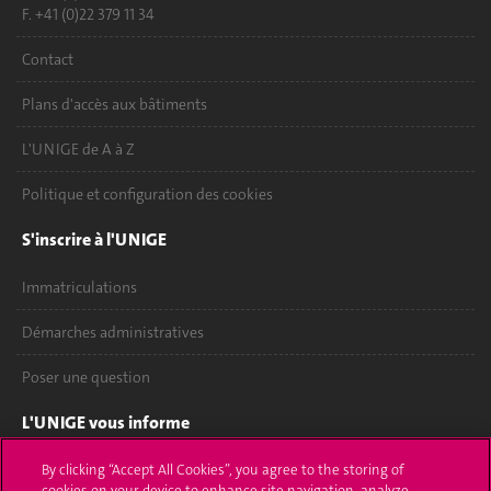
F. +41 (0)22 379 11 34
Contact
Plans d'accès aux bâtiments
L'UNIGE de A à Z
Politique et configuration des cookies
S'inscrire à l'UNIGE
Immatriculations
Démarches administratives
Poser une question
L'UNIGE vous informe
UNIGE Mobile
By clicking “Accept All Cookies”, you agree to the storing of
cookies on your device to enhance site navigation, analyze