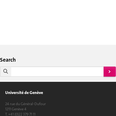
Search
Université de Genève
24 rue du Général-Dufour
1211 Genève 4
T. +41 (0)22 379 71 11