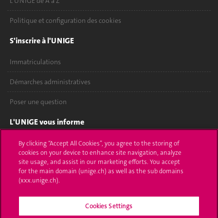
L'UNIGE de A à Z
Politique et configuration des cookies
S'inscrire à l'UNIGE
Immatriculations
Démarches administratives
Poser une question
L'UNIGE vous informe
UNIGE Mobile
By clicking “Accept All Cookies”, you agree to the storing of
cookies on your device to enhance site navigation, analyze
site usage, and assist in our marketing efforts. You accept
Médias
for the main domain (unige.ch) as well as the sub domains
(xxx.unige.ch).
Offres d'emploi
Bibliothèque
Cookies Settings