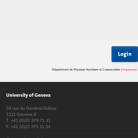
Login
Département de Physique Nucléaire et Corpusculaire |
Impressum
.
University of Geneva
24 rue du Général-Dufour
1211 Genève 4
T. +41 (0)22 379 71 11
F. +41 (0)22 379 11 34