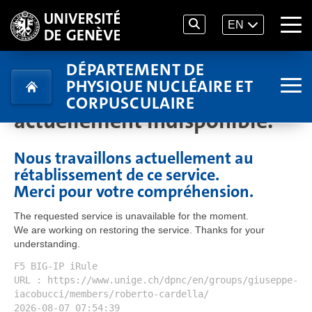
EN
DÉPARTEMENT DE
PHYSIQUE NUCLÉAIRE ET
Le service demandé est
CORPUSCULAIRE
actuellement indisponible.
Nous travaillons actuellement au
rétablissement de ce service.
Merci pour votre compréhension.
The requested service is unavailable for the moment.
We are working on restoring the service. Thanks for your
understanding.
F5 BIG-IP iRule
URL : https://www.unige.ch/dpnc/en/groups/giuseppe-
iacobucci/members/roberto-cardella/
2026-08-07 07:54:39