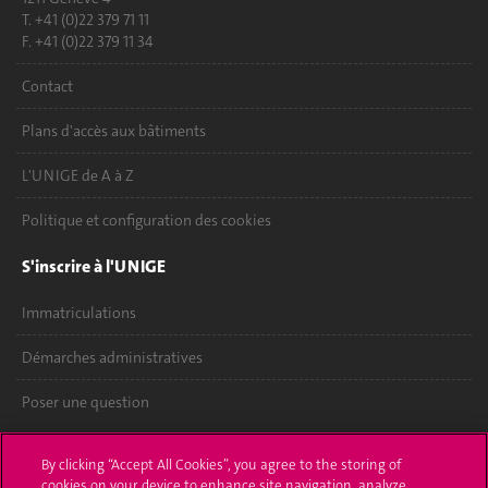
T. +41 (0)22 379 71 11
F. +41 (0)22 379 11 34
Contact
Plans d'accès aux bâtiments
L'UNIGE de A à Z
Politique et configuration des cookies
S'inscrire à l'UNIGE
Immatriculations
Démarches administratives
Poser une question
L'UNIGE vous informe
By clicking “Accept All Cookies”, you agree to the storing of
cookies on your device to enhance site navigation, analyze