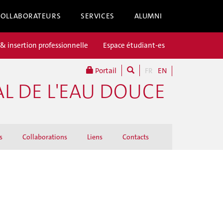
COLLABORATEURS
SERVICES
ALUMNI
 & insertion professionnelle
Espace étudiant-es
Portail
FR
EN
L DE L'EAU DOUCE
s
Collaborations
Liens
Contacts