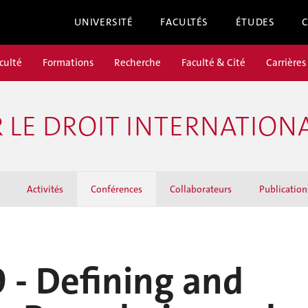
UNIVERSITÉ
FACULTÉS
ÉTUDES
culté
Formations
Recherche
Faculté & Cité
Carrières
LE DROIT INTERNATIONA
Activités
Conférences
Collaborateurs
Publication
 - Defining and