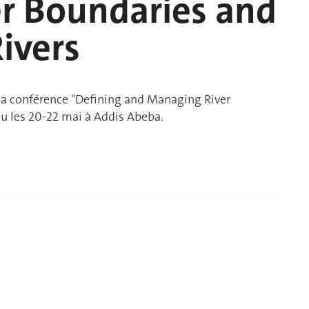
r Boundaries and
Rivers
la conférence "Defining and Managing River
eu les 20-22 mai à Addis Abeba.