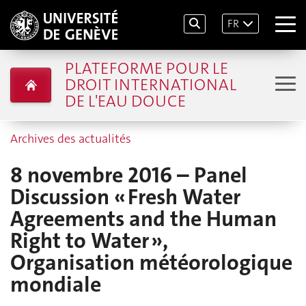
FR
PLATEFORME POUR LE
DROIT INTERNATIONAL
DE L'EAU DOUCE
Archives des actualités
8 novembre 2016 – Panel
Discussion « Fresh Water
Agreements and the Human
Right to Water »,
Organisation météorologique
mondiale