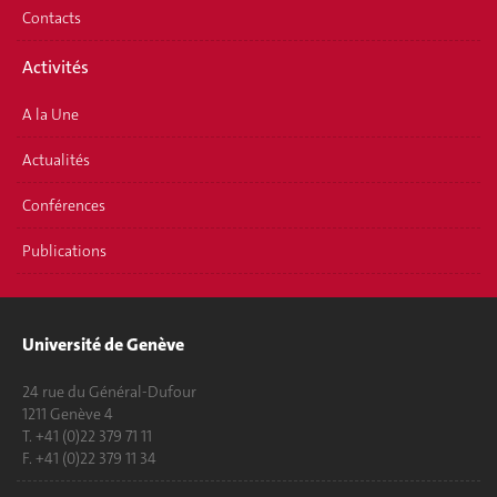
Contacts
Activités
A la Une
Actualités
Conférences
Publications
Université de Genève
24 rue du Général-Dufour
1211 Genève 4
T. +41 (0)22 379 71 11
F. +41 (0)22 379 11 34