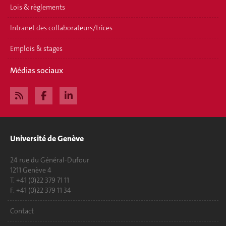
Lois & règlements
Intranet des collaborateurs/trices
Emplois & stages
Médias sociaux
Université de Genève
24 rue du Général-Dufour
1211 Genève 4
T. +41 (0)22 379 71 11
F. +41 (0)22 379 11 34
Contact