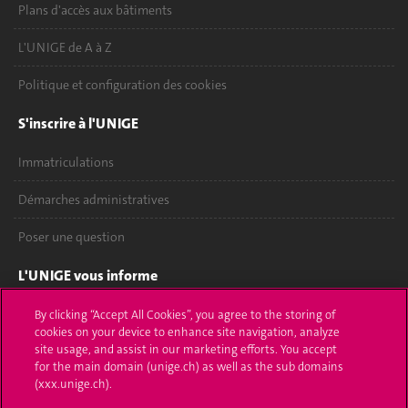
Plans d'accès aux bâtiments
L'UNIGE de A à Z
Politique et configuration des cookies
S'inscrire à l'UNIGE
Immatriculations
Démarches administratives
Poser une question
L'UNIGE vous informe
UNIGE Mobile
By clicking “Accept All Cookies”, you agree to the storing of
cookies on your device to enhance site navigation, analyze
site usage, and assist in our marketing efforts. You accept
Médias
for the main domain (unige.ch) as well as the sub domains
(xxx.unige.ch).
Offres d'emploi